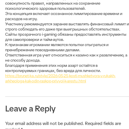
совокупность правил, направленных на сохранение
психологического здоровья пользователей.
Эта концепция включает осознанное лимитирование времени и
расходов на игру.
Участнику рекомендуется заранее выставлять финансовый лимит и
строго соблюдать его даже при выигрышных обстоятельствах.
Сайты прозрачного i-gaming обязаны предоставлять инструменты
для самопроверки и тайм-аутов.
К признакам игромании являются попытки отыграться и
пренебрежение повседневными делами.
Ответственная игра учит относиться к казино как к развлечению, а
не способу дохода.
Благодаря применения этих норм азарт остаётся в
контролируемых границах, без вреда для личности.
https://brunet-ka.ru/style/2026-05-25-kosti-mushketyora-v-rukakh-
arkheologa-kak-odin-raskop-privyol-k-arestu.html
Leave a Reply
Your email address will not be published.
Required fields are