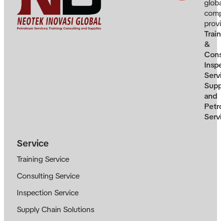
glob
com
prov
Trai
&
Cons
Insp
Serv
Supp
and
Petr
Serv
Service
Training Service
Consulting Service
Inspection Service
Supply Chain Solutions